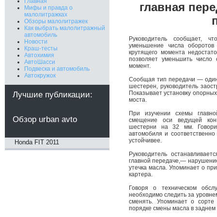
Главная
главная пер
Мифы и правда о
малолитражках
Обзоры малолитражек
Как выбрать малолитражный
автомобиль
Руководитель сообщает, ч
Новости
уменьшение числа оборотов 
Краш-тесты
крутящего момента недостат
Автохимия
позволяет уменьшить число 
АвтоШасси
момент.
Подвеска и автомобиль
Автокружок
Сообщая тип передачи — один
шестерен, руководитель заос
Показывает установку опорных
Лучшие публикации:
моста.
При изучении схемы главн
Обзор urban avto
смещение оси ведущей кон
шестерни на 32 мм. Говори
автомобиля и соответственно 
устойчивее.
Honda FIT 2011
Руководитель останавливает
главной передаче,— нарушение
утечка масла. Упоминает о при
картера.
Говоря о техническом обслу
необходимо следить за уровнем
сменять. Упоминает о сорте
порядке смены масла в заднем 