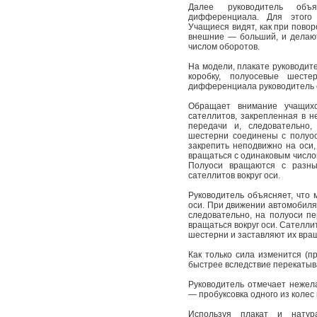
Далее руководитель объ
дифференциала. Для этого 
Учащиеся видят, как при повор
внешние — больший, и делают
числом оборотов.
На модели, плакате руководи
коробку, полуосевые шесте
дифференциала руководитель о
Обращает внимание учащих
сателлитов, закрепленная в н
передачи и, следовательно,
шестерни соединены с полуос
закрепить неподвижно на оси,
вращаться с одинаковым числом
Полуоси вращаются с разны
сателлитов вокруг оси.
Руководитель объясняет, что 
оси. При движении автомобиля
следовательно, на полуоси п
вращаться вокруг оси. Сателли
шестерни и заставляют их вращ
Как только сила изменится (п
быстрее вследствие перекатыв
Руководитель отмечает нежел
— пробуксовка одного из колес 
Используя плакат и натур