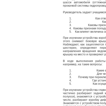
шасси автомобиля (оттяжна
прокачкой системы гидропрово
Руководитель задает учащимся,
Как отв
Ка
Каковы призн
Каковы признаки попад
Как влияет величина с
При изучении устройства коро
этого снимают боковую крышк
Наблюдают, как зацепляются 
шестерен, определяют пер
направления вращения ведомо
крышку на место и проверяют р
В ходе выполнения работы 
например, на такие вопросы:
Какие 
Для ч
Почему при переклю
Где уста
Как осущ
При изучении устройства глав
частично разбирают задний м
полуоси), знакомятся с устро
число, разбирают коробку диф
Знакомятся с устройством полу