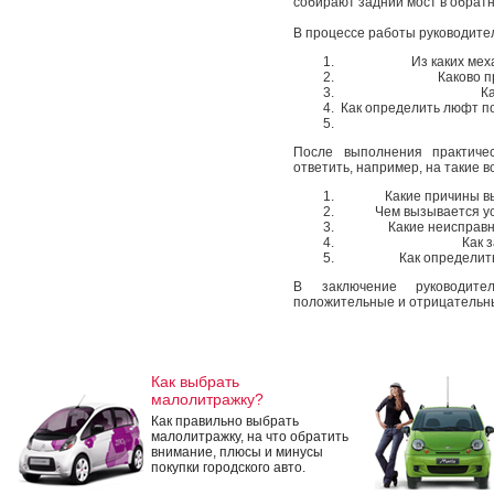
собирают задний мост в обрат
В процессе работы руководител
Из каких ме
Каково 
К
Как определить люфт п
После выполнения практичес
ответить, например, на такие в
Какие причины в
Чем вызывается у
Какие неисправн
Как 
Как определит
В заключение руководите
положительные и отрицательн
Как выбрать
малолитражку?
Как правильно выбрать
малолитражку, на что обратить
внимание, плюсы и минусы
покупки городского авто.