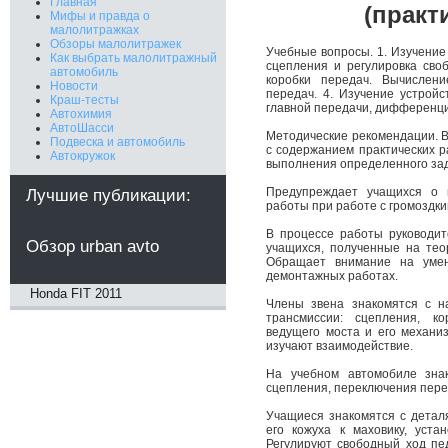
Главная
(практ
Мифы и правда о
малолитражках
Обзоры малолитражек
Учебные вопросы. 1. Изучение
Как выбрать малолитражный
сцепления и регулировка своб
автомобиль
коробки передач. Вычислен
Новости
передач. 4. Изучение устройс
Краш-тесты
главной передачи, дифференци
Автохимия
АвтоШасси
Методические рекомендации. В
Подвеска и автомобиль
с содержанием практических р
Автокружок
выполнения определенного зад
Предупреждает учащихся о 
Лучшие публикации:
работы при работе с громоздк
В процессе работы руководит
Обзор urban avto
учащихся, полученные на тео
Обращает внимание на умен
демонтажных работах.
Honda FIT 2011
Члены звена знакомятся с н
трансмиссии: сцепления, ко
ведущего моста и его механи
изучают взаимодействие.
На учебном автомобиле зна
сцепления, переключения перед
Учащиеся знакомятся с детал
его кожуха к маховику, уста
Регулируют свободный ход пе