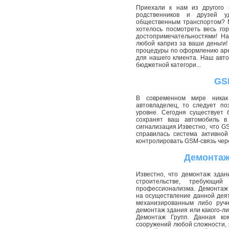
Приехали к нам из другого 
родственников и друзей у
общественным транспортом? М
хотелось посмотреть весь го
достопримечательностями! На
любой каприз за ваши деньги! 
процедуры по оформлению аре
для нашего клиента. Наш авт
бюджетной категори...
GS
В современном мире никак
автовладелец, то следует п
уровне. Сегодня существует 
сохранят ваш автомобиль в
сигнализация.Известно, что G
справилась система активно
контролировать GSM-связь через
Демонтаж
Известно, что демонтаж здан
строительстве, требующи
профессионализма. Демонтаж
на осуществление данной деят
механизированным либо ручн
демонтаж здания или какого-л
Демонтаж Групп. Данная ком
сооружений любой сложности, 