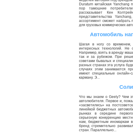
моделей автошин под брендом 
Duraturn китайская Yanchang п
пор тамошние потребители
рассказывает Кен Колтрей
представительства Yanchang
ассортимент сможет набрать 
для грузовых коммерческих авто
Автомобиль нап
Шагая в ногу со временем, 
интересных технологий. Не 
Например, взять в аренду маши
так и за рубежом. При реше
советами бывалых и специалист
разных странах эта услуга буде
случаях этим занимаются пр
имеют специальные онлайн-с
карману. Э...
Соли
Что мы знаем о Geely? Чем э
автолюбителя. Первое и, пожа
«засветились» на постсоветс
линейкой бюджетных автомоби
рынках в середине первого
серьезную конкуренцию местн
нам, бюджетным иномаркам в 
бренд стремительно развивал
стран. Параллельно...