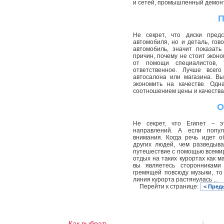
и сетей, промышленный демонт.
П
Не секрет, что диски пред
автомобиля, но и деталь, го
автомобиль, значит показат
причин, почему не стоит эконо
от помощи специалистов, 
ответственное. Лучше всег
автосалона или магазина. Вы
экономить на качестве. Одн
соотношением цены и качества. 
О
Не секрет, что Египет – э
направлений. А если попул
внимания. Когда речь идет 
других людей, чем разведыв
путешествие с помощью всемир
отдых на таких курортах как м
вы являетесь сторонниками
гремящей повсюду музыки, то
линия курорта растянулась ...
Перейти к странице:
< Пред
Как выбрать