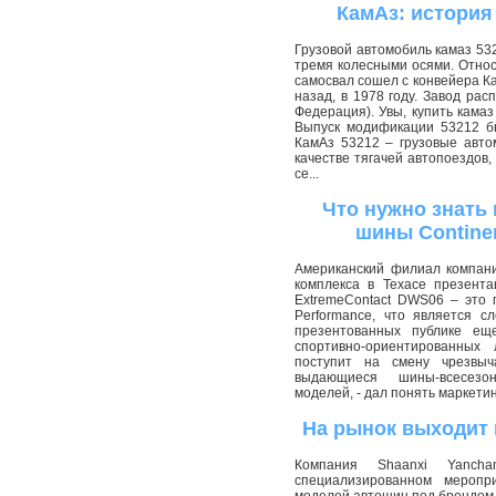
КамАз: история
Грузовой автомобиль камаз 53
тремя колесными осями. Относ
самосвал сошел с конвейера Ка
назад, в 1978 году. Завод ра
Федерация). Увы, купить кама
Выпуск модификации 53212 бы
КамАз 53212 – грузовые авто
качестве тягачей автопоездов
се...
Что нужно знать
шины Contine
Американский филиал компани
комплекса в Техасе презент
ExtremeContact DWS06 – это п
Performance, что является 
презентованных публике ещ
спортивно-ориентированных
поступит на смену чрезвы
выдающиеся шины-всесезон
моделей, - дал понять маркетин
На рынок выходит 
Компания Shaanxi Yanch
специализированном меропр