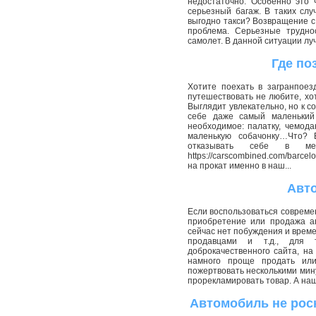
недостаточно. Особенно это ч
серьезный багаж. В таких сл
выгодно такси? Возвращение с
проблема. Серьезные труднос
самолет. В данной ситуации луч
Где по
Хотите поехать в загранпоез
путешествовать не любите, хо
Выглядит увлекательно, но к 
себе даже самый маленький 
необходимое: палатку, чемодан
маленькую собачонку…Что? 
отказывать себе в ме
https://carscombined.com/barce
на прокат именно в наш...
Авто
Если воспользоваться совреме
приобретение или продажа ав
сейчас нет побуждения и време
продавцами и т.д., для
доброкачественного сайта, н
намного проще продать или
пожертвовать несколькими мину
прорекламировать товар. А наш
Автомобиль не рос