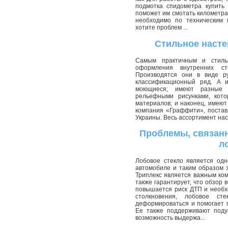
подмотка спидометра купить
поможет им смотать километра
необходимо по техническим 
хотите проблем ...
Стильное насте
Самым практичным и стиль
оформления внутренних ст
Производятся они в виде р
классификационный ряд. А и
моющиеся; имеют разные т
рельефными рисунками, кото
материалов; и наконец, имеют
компания «Граффити», постав
Украины. Весь ассортимент нас
Проблемы, связанн
л
Лобовое стекло является од
автомобиле и таким образом 
Триплекс является важным ком
также гарантирует, что обзор 
повышается риск ДТП и необх
столкновения, лобовое ст
деформироваться и помогает 
Ее также поддерживают поду
возможность выдержа...