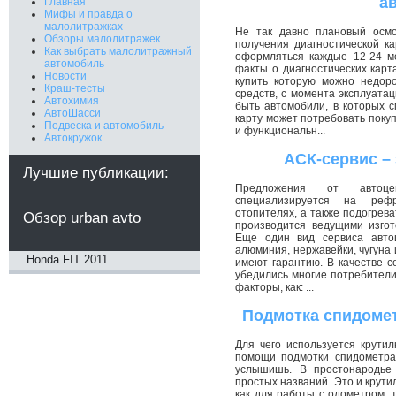
а
Главная
Мифы и правда о
малолитражках
Не так давно плановый осм
Обзоры малолитражек
получения диагностической к
Как выбрать малолитражный
оформляться каждые 12-24 м
автомобиль
факты о диагностических карта
Новости
купить которую можно недор
Краш-тесты
средств, с момента эксплуата
Автохимия
быть автомобили, в которых 
АвтоШасси
карту может потребовать поку
Подвеска и автомобиль
и функциональн...
Автокружок
АСК-сервис –
Лучшие публикации:
Предложения от автоце
специализируется на рефр
отопителях, а также подогрев
Обзор urban avto
производится ведущими изгот
Еще один вид сервиса автоц
алюминия, нержавейки, чугуна 
Honda FIT 2011
имеют гарантию. В качестве с
убедились многие потребители.
факторы, как: ...
Подмотка спидомет
Для чего используется крути
помощи подмотки спидометра
услышишь. В простонародье
простых названий. Это и крути
как для работы с одометром, 